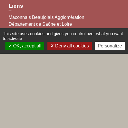
Liens
Maconnais Beaujolais Agglomération
Département de Saône et Loire
Conseil régional de Bourgogne Franche-Comté
This site uses cookies and gives you control over what you want
Préfecture de Saône et Loire
to activate
OK, accept all
Deny all cookies
Personalize
Labels
Natura 2000
Voisins vigilants
Villes et villages fleuris
Mentions légales
-
Politique de confidentialité
-
Accessibilité
-
Plan du site
-
Gestion des cookies