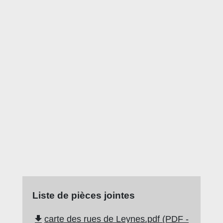
Liste de pièces jointes
file_download
carte des rues de Leynes.pdf (PDF -