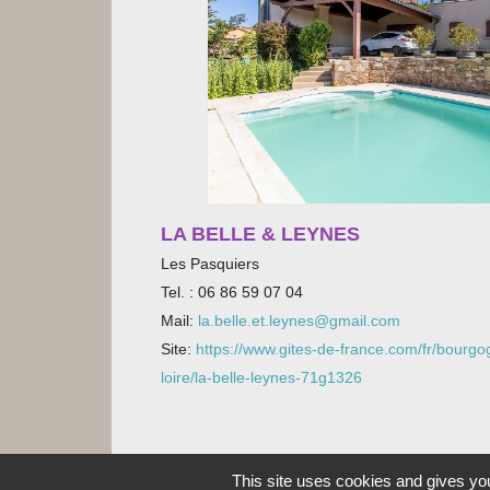
LA BELLE & LEYNES
Les Pasquiers
Tel. : 06 86 59 07 04
Mail:
la.belle.et.leynes@gmail.com
Site:
https://www.gites-de-france.com/fr/bourg
loire/la-belle-leynes-71g1326
This site uses cookies and gives you