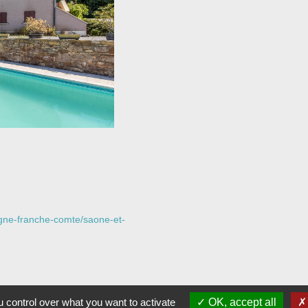
ogne-franche-comte/saone-et-
 control over what you want to activate
OK, accept all