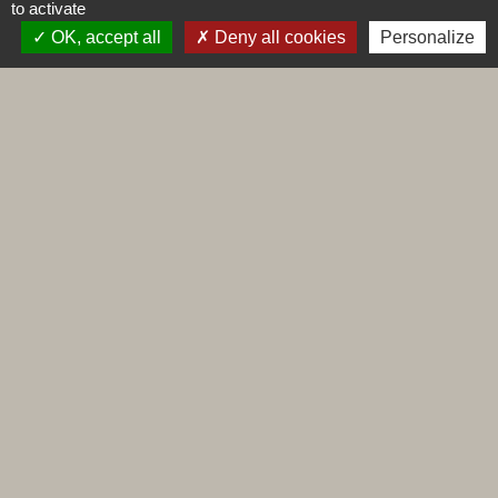
Contact par formulaire
to activate
OK, accept all
Deny all cookies
Personalize
Liens
Maconnais Beaujolais Agglomération
Département de Saône et Loire
Conseil régional de Bourgogne Franche-Comté
Préfecture de Saône et Loire
Labels
Natura 2000
Voisins vigilants
Villes et villages fleuris