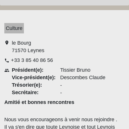
Culture
location_on
le Bourg
71570 Leynes
+33 3 85 40 86 56
phone
Président(e):
Tissier Bruno
people
Vice-président(e):
Descombes Claude
Trésorier(e):
-
Secrétaire:
-
Amitié et bonnes rencontres
Nous vous encourageons à venir nous rejoindre .
Il va s'en dire que toute Leynoise et tout Leynois