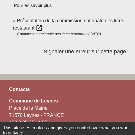
Pour en savoir plus
Présentation de la commission nationale des titres-
open_in_new
restaurant
Commission nationale des titres-restaurant (CNTR)
Signaler une erreur sur cette page
Contacts
Commune de Leynes
Place de la Mairie
71570 Leynes - FRANCE
+33 3 85 35 11 85
This site uses cookies and gives you control over what you want
Contact par formulaire
to activate