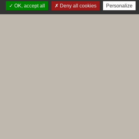
OK, accept all
Deny all cookies
Personalize
Liens
Maconnais Beaujolais Agglomération
Département de Saône et Loire
Conseil régional de Bourgogne Franche-Comté
Préfecture de Saône et Loire
Labels
Natura 2000
Voisins vigilants
Villes et villages fleuris