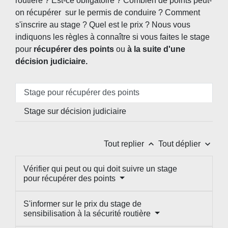
routière ? Est-ce obligatoire ? Combien de points peut-
on récupérer sur le permis de conduire ? Comment
s'inscrire au stage ? Quel est le prix ? Nous vous
indiquons les règles à connaître si vous faites le stage
pour
récupérer des points
ou
à la suite d'une
décision judiciaire.
Stage pour récupérer des points
Stage sur décision judiciaire
keyboard_arrow_up
keyboard_arrow_down
Tout replier
Tout déplier
Vérifier qui peut ou qui doit suivre un stage
pour récupérer des points
S'informer sur le prix du stage de
sensibilisation à la sécurité routière