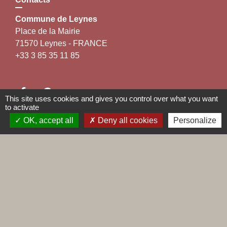
Commune de Leynes
Place de la Mairie
71570 Leynes - FRANCE
+33 3 85 35 11 85
Contact par formulaire
This site uses cookies and gives you control over what you want
to activate
OK, accept all
Deny all cookies
Personalize
Liens
Maconnais Beaujolais Agglomération
Département de Saône et Loire
Conseil régional de Bourgogne Franche-Comté
Préfecture de Saône et Loire
Labels