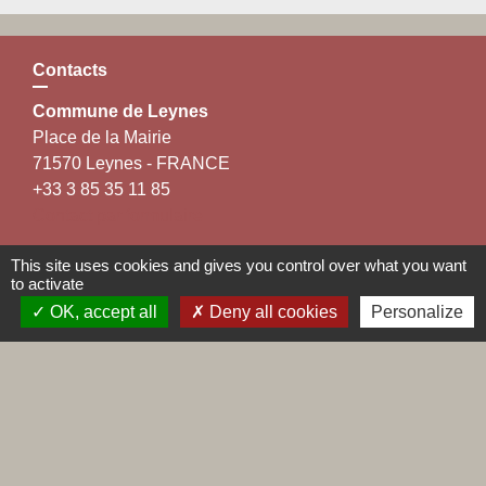
Contacts
Commune de Leynes
Place de la Mairie
71570 Leynes - FRANCE
+33 3 85 35 11 85
Contact par formulaire
This site uses cookies and gives you control over what you want
to activate
OK, accept all
Deny all cookies
Personalize
Liens
Maconnais Beaujolais Agglomération
Département de Saône et Loire
Conseil régional de Bourgogne Franche-Comté
Préfecture de Saône et Loire