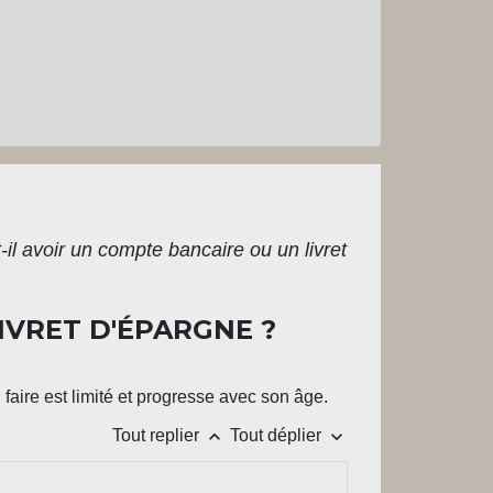
il avoir un compte bancaire ou un livret
IVRET D'ÉPARGNE ?
 faire est limité et progresse avec son âge.
keyboard_arrow_up
keyboard_arrow_down
Tout replier
Tout déplier