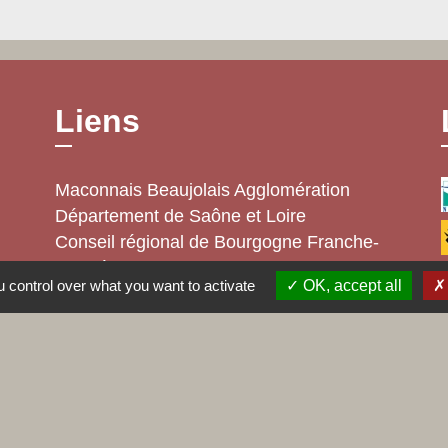
Liens
Maconnais Beaujolais Agglomération
Département de Saône et Loire
Conseil régional de Bourgogne Franche-
Comté
 control over what you want to activate
OK, accept all
Préfecture de Saône et Loire
alité
-
Accessibilité
-
Plan du site
-
Gestion des cookie