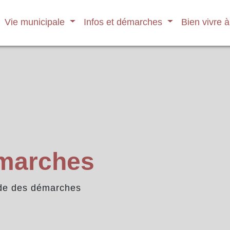
Vie municipale
Infos et démarches
Bien vivre 
émarches
de des démarches