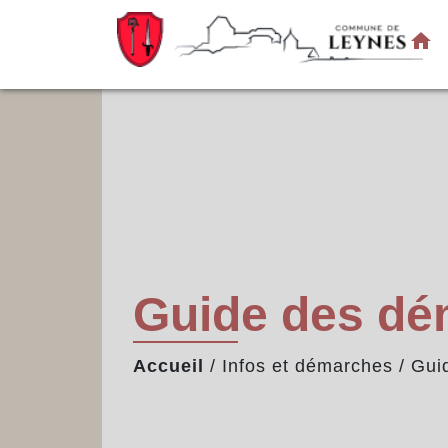
home
Guide des d
Accueil
/
Infos et démarches
/
Gui