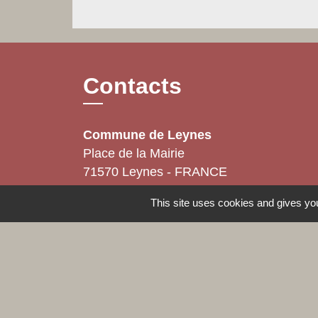
Contacts
Commune de Leynes
Place de la Mairie
71570 Leynes - FRANCE
+33 3 85 35 11 85
This site uses cookies and gives you
Contact par formulaire
Mentions légales
-
Politique de confidenti