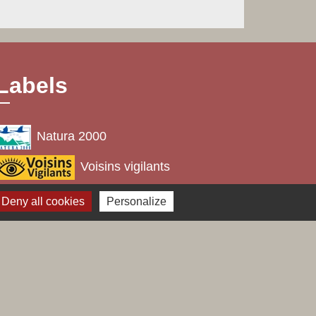
Labels
Natura 2000
Voisins vigilants
Villes et villages fleuris
Deny all cookies
Personalize
s