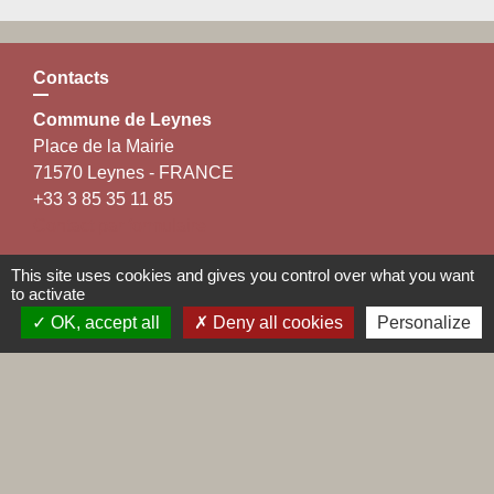
Contacts
Commune de Leynes
Place de la Mairie
71570 Leynes - FRANCE
+33 3 85 35 11 85
Contact par formulaire
This site uses cookies and gives you control over what you want
to activate
OK, accept all
Deny all cookies
Personalize
Liens
Maconnais Beaujolais Agglomération
Département de Saône et Loire
Conseil régional de Bourgogne Franche-Comté
Préfecture de Saône et Loire