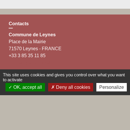
Contacts
Commune de Leynes
Place de la Mairie
71570 Leynes - FRANCE
+33 3 85 35 11 85
Contact par formulaire
This site uses cookies and gives you control over what you want
to activate
OK, accept all
Deny all cookies
Personalize
Liens
Maconnais Beaujolais Agglomération
Département de Saône et Loire
Conseil régional de Bourgogne Franche-Comté