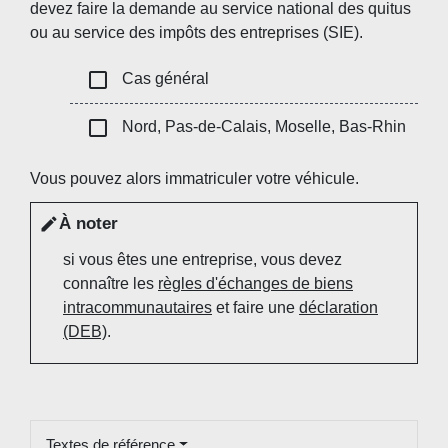
devez faire la demande au service national des quitus
ou au service des impôts des entreprises (SIE).
check_box_outline_blank
Cas général
check_box_outline_blank
Nord, Pas-de-Calais, Moselle, Bas-Rhin
Vous pouvez alors immatriculer votre véhicule.
À noter
edit
si vous êtes une entreprise, vous devez
connaître les
règles d'échanges de biens
intracommunautaires
et faire une
déclaration
(DEB)
.
Textes de référence