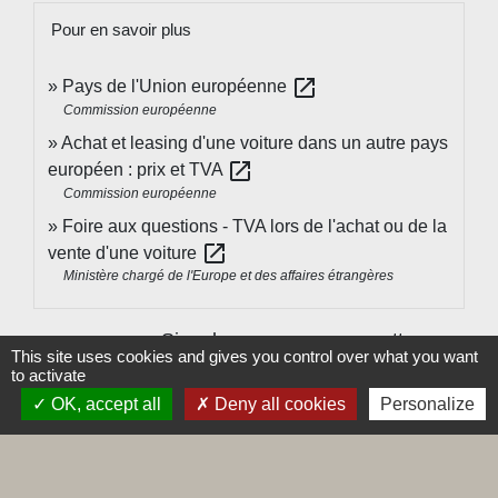
Pour en savoir plus
open_in_new
Pays de l'Union européenne
Commission européenne
Achat et leasing d'une voiture dans un autre pays
open_in_new
européen : prix et TVA
Commission européenne
Foire aux questions - TVA lors de l'achat ou de la
open_in_new
vente d'une voiture
Ministère chargé de l'Europe et des affaires étrangères
Signaler une erreur sur cette page
This site uses cookies and gives you control over what you want
to activate
OK, accept all
Deny all cookies
Personalize
Contacts