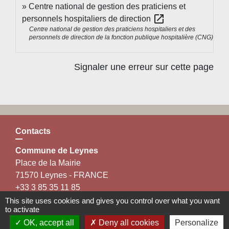
Centre national de gestion des praticiens et
open_in_new
personnels hospitaliers de direction
Centre national de gestion des praticiens hospitaliers et des
personnels de direction de la fonction publique hospitalière (CNG)
Signaler une erreur sur cette page
Contacts
Commune de Leynes
Place de la Mairie
71570 Leynes - FRANCE
+33 3 85 35 11 85
Contact par formulaire
This site uses cookies and gives you control over what you want
to activate
OK, accept all
Deny all cookies
Personalize