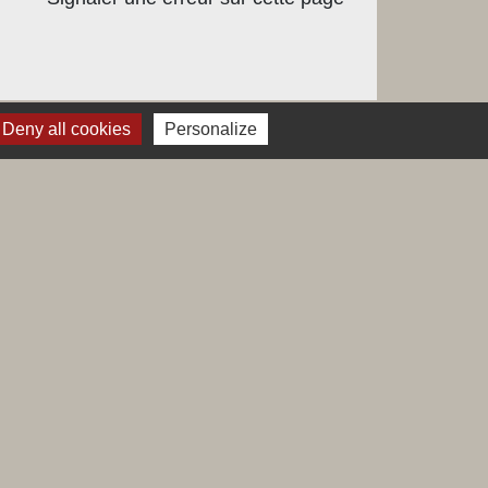
Deny all cookies
Personalize
Labels
Natura 2000
Voisins vigilants
Villes et villages fleuris
s