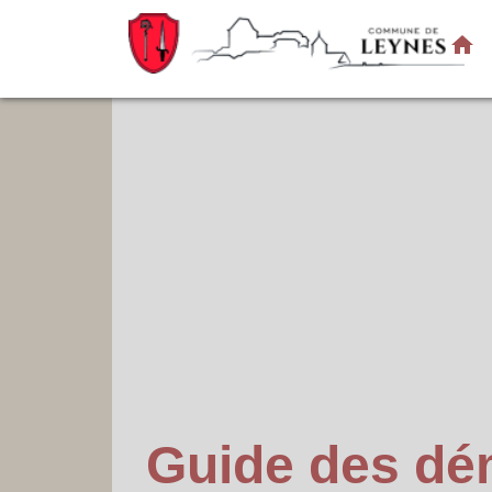
home
Guide des d