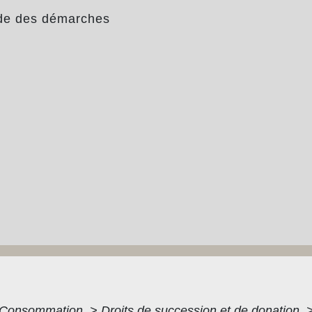
de des démarches
 - Consommation
>
Droits de succession et de donation