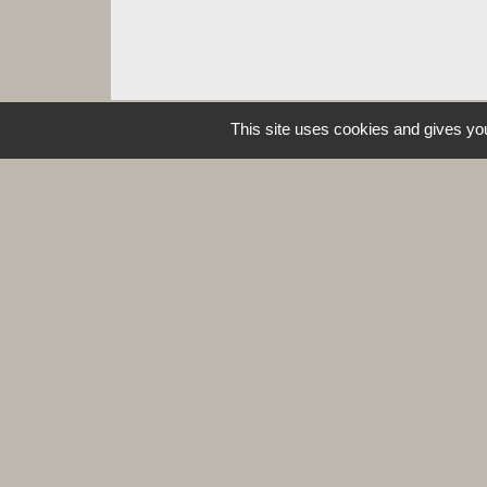
This site uses cookies and gives you
Contacts
Commune de Leynes
Place de la Mairie
71570 Leynes - FRANCE
+33 3 85 35 11 85
Contact par formulaire
Mentions légales
-
Politique de confidenti