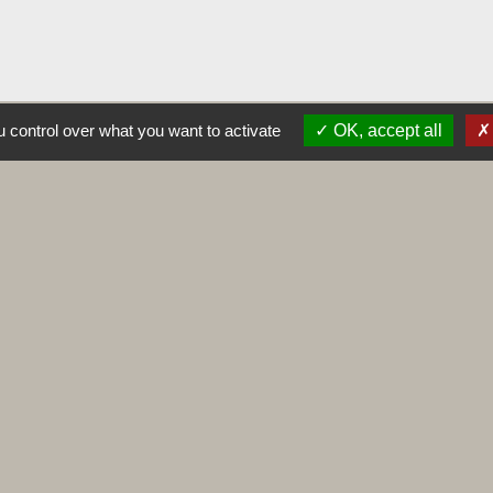
 control over what you want to activate
OK, accept all
Liens
Maconnais Beaujolais Agglomération
Département de Saône et Loire
Conseil régional de Bourgogne Franche-
Comté
Préfecture de Saône et Loire
alité
-
Accessibilité
-
Plan du site
-
Gestion des cookie