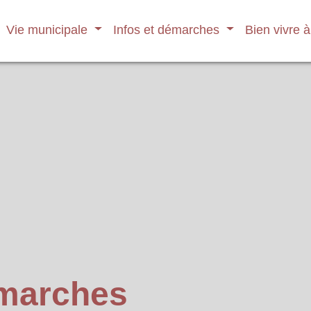
Vie municipale
Infos et démarches
Bien vivre 
émarches