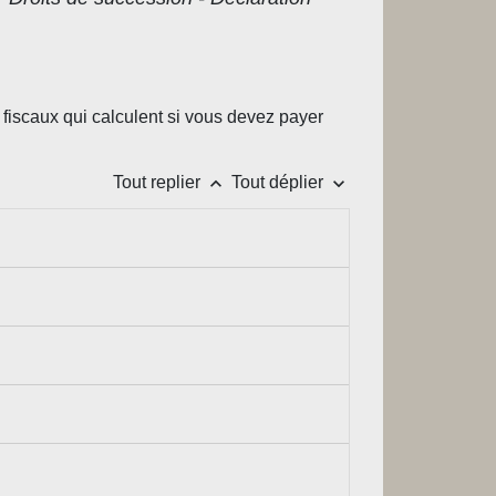
fiscaux qui calculent si vous devez payer
keyboard_arrow_up
keyboard_arrow_down
Tout replier
Tout déplier