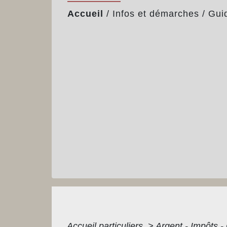
Accueil
/
Infos et démarches
/
Gui
Accueil particuliers
>
Argent - Impôts