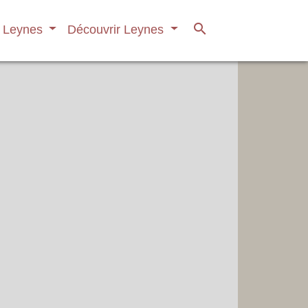
search
à Leynes
Découvrir Leynes