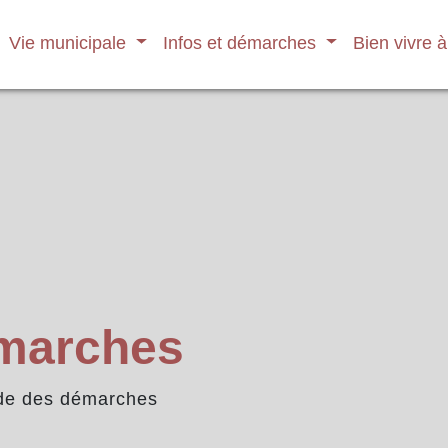
Vie municipale
Infos et démarches
Bien vivre 
émarches
de des démarches