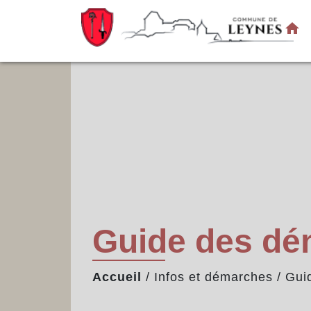
home
Guide des d
Accueil
/
Infos et démarches
/
Gui