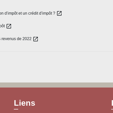
open_in_new
on d'impôt et un crédit d'impôt ?
open_in_new
mpôt
open_in_new
es revenus de 2022
Liens