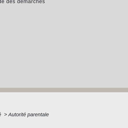
de des démarches
té
>
Autorité parentale