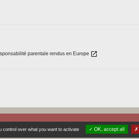
open_in_new
sponsabilité parentale rendus en Europe
 control over what you want to activate
OK, accept all
Liens