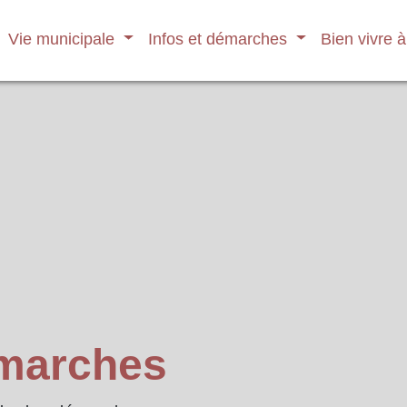
Vie municipale
Infos et démarches
Bien vivre 
émarches