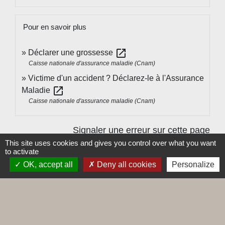
Pour en savoir plus
open_in_new
Déclarer une grossesse
Caisse nationale d'assurance maladie (Cnam)
Victime d'un accident ? Déclarez-le à l'Assurance
open_in_new
Maladie
Caisse nationale d'assurance maladie (Cnam)
Signaler une erreur sur cette page
This site uses cookies and gives you control over what you want
to activate
OK, accept all
Deny all cookies
Personalize
Contacts
Commune de Leynes
Place de la Mairie