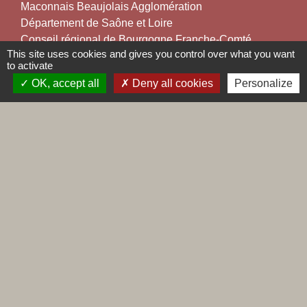
Maconnais Beaujolais Agglomération
Département de Saône et Loire
Conseil régional de Bourgogne Franche-Comté
This site uses cookies and gives you control over what you want
Préfecture de Saône et Loire
to activate
OK, accept all
Deny all cookies
Personalize
Labels
Natura 2000
Voisins vigilants
Villes et villages fleuris
Mentions légales
-
Politique de confidentialité
-
Accessibilité
-
Plan du site
-
Gestion des cookies
Site créé en partenariat avec Réseau des Communes