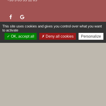
Contact par formulaire
This site uses cookies and gives you control over what you want
to activate
Liens
OK, accept all
Deny all cookies
Personalize
Maconnais Beaujolais Agglomération
Département de Saône et Loire
Conseil régional de Bourgogne Franche-Comté
Préfecture de Saône et Loire
Labels
Natura 2000
Voisins vigilants