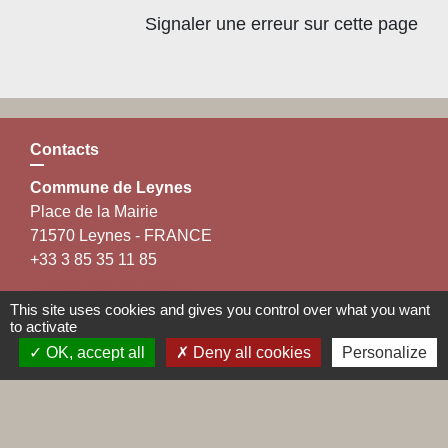
Signaler une erreur sur cette page
Contacts
Commune de Leynes
Place de la Mairie
71570 Leynes - FRANCE
+33 3 85 35 11 85
Contact par formulaire
This site uses cookies and gives you control over what you want
to activate
OK, accept all
Deny all cookies
Personalize
Liens
Maconnais Beaujolais Agglomération