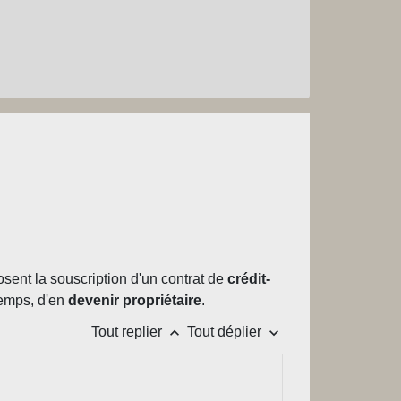
sent la souscription d'un contrat de
crédit-
temps, d'en
devenir propriétaire
.
keyboard_arrow_up
keyboard_arrow_down
Tout replier
Tout déplier