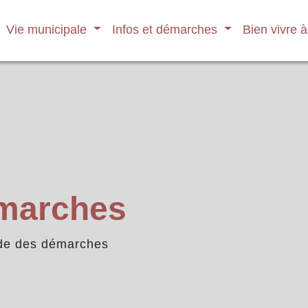
Vie municipale
Infos et démarches
Bien vivre 
émarches
de des démarches