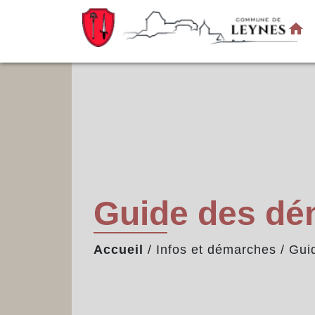
home
Guide des d
Accueil
/
Infos et démarches
/
Gui