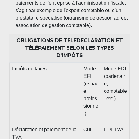
paiements de l'entreprise à l'administration fiscale. Il
s'agit par exemple de l'expert-comptable ou d'un
prestataire spécialisé (organisme de gestion agréé,
association de gestion comptable).
OBLIGATIONS DE TÉLÉDÉCLARATION ET
TÉLÉPAIEMENT SELON LES TYPES
D'IMPÔTS
Impôts ou taxes
Mode
Mode EDI
EFI
(partenair
(espac
e,
e
comptable
profes
, etc.)
sionne
l)
Déclaration et paiement de la
Oui
EDI-TVA
TVA