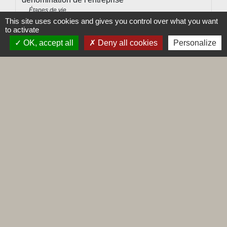
Étapes de vie
This site uses cookies and gives you control over what you want
to activate
Signaler une erreur sur cette page
OK, accept all
Deny all cookies
Personalize
Contacts
Commune de Leynes
Place de la Mairie
71570 Leynes - FRANCE
+33 3 85 35 11 85
Contact par formulaire