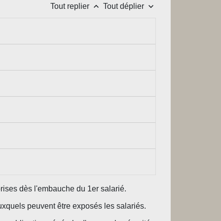
keyboard_arrow_up
keyboard_arrow_down
Tout replier
Tout déplier
prises dès l'embauche du 1
er
salarié.
uxquels peuvent être exposés les salariés.