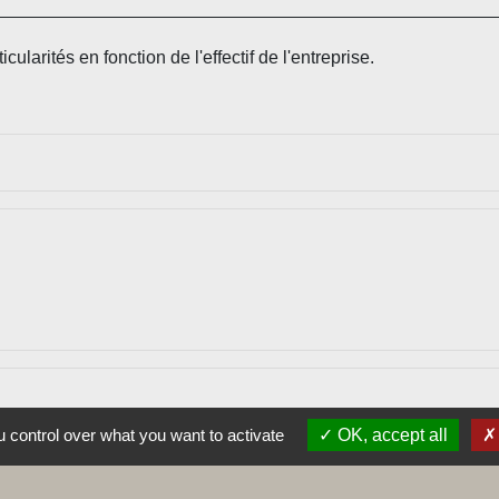
arités en fonction de l'effectif de l'entreprise.
 control over what you want to activate
OK, accept all
open_in_new
s le document unique
de travail (ANACT)