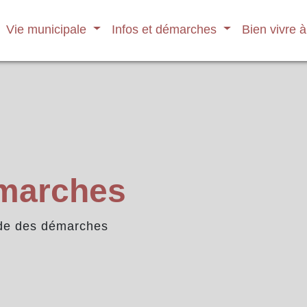
Vie municipale
Infos et démarches
Bien vivre 
émarches
de des démarches