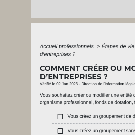
Accueil professionnels
>
Étapes de vi
d’entreprises ?
COMMENT CRÉER OU MOD
D’ENTREPRISES ?
Vérifié le 02 Jan 2023 - Direction de l'information légal
Vous souhaitez créer ou modifier une entité q
organisme professionnel, fonds de dotation, f
check_box_outline_blank
Vous créez un groupement de droi
check_box_outline_blank
Vous créez un groupement sans 