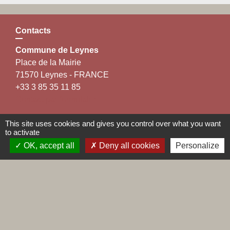
Contacts
Commune de Leynes
Place de la Mairie
71570 Leynes - FRANCE
+33 3 85 35 11 85
Contact par formulaire
This site uses cookies and gives you control over what you want
to activate
OK, accept all
Deny all cookies
Personalize
Liens
Maconnais Beaujolais Agglomération
Département de Saône et Loire
Conseil régional de Bourgogne Franche-Comté
Préfecture de Saône et Loire