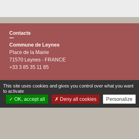
Contacts
Commune de Leynes
Place de la Mairie
71570 Leynes - FRANCE
+33 3 85 35 11 85
Contact par formulaire
This site uses cookies and gives you control over what you want
to activate
OK, accept all
Deny all cookies
Personalize
Liens
Maconnais Beaujolais Agglomération
Département de Saône et Loire