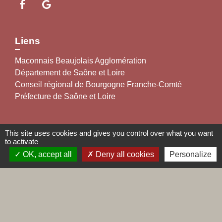
Liens
Maconnais Beaujolais Agglomération
Département de Saône et Loire
Conseil régional de Bourgogne Franche-Comté
Préfecture de Saône et Loire
Labels
This site uses cookies and gives you control over what you want
to activate
Natura 2000
OK, accept all
Deny all cookies
Personalize
Voisins vigilants
Villes et villages fleuris
Mentions légales
-
Politique de confidentialité
-