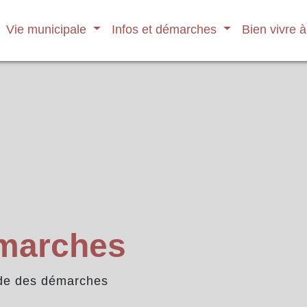
Vie municipale
Infos et démarches
Bien vivre 
émarches
de des démarches