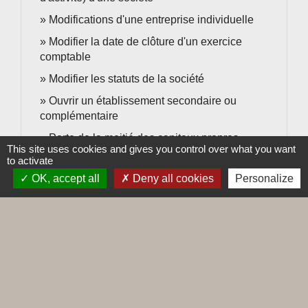
Modifications d'une entreprise individuelle
Modifier la date de clôture d'un exercice
comptable
Modifier les statuts de la société
Ouvrir un établissement secondaire ou
complémentaire
Perte de la moitié des capitaux propres
This site uses cookies and gives you control over what you want
Praticiens et auxiliaires médicaux (PAM) :
to activate
déclaration d'activité et régime social
OK, accept all
Deny all cookies
Personalize
Prise de décision dans une société à
responsabilité limitée (SARL)
Prise de décision dans une société par actions
simplifiée (SAS)
Professions libérales : quel statut juridique et
comment déclarer l'activité ?