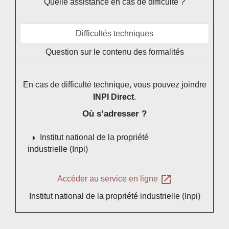
Quelle assistance en cas de difficulté ?
Difficultés techniques
Question sur le contenu des formalités
En cas de difficulté technique, vous pouvez joindre
INPI Direct
.
Où s’adresser ?
arrow_right
Institut national de la propriété
industrielle (Inpi)
open_in_new
Accéder au service en ligne
Institut national de la propriété industrielle (Inpi)