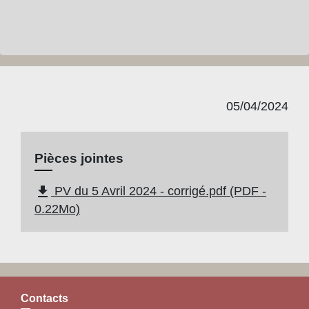
05/04/2024
Pièces jointes
file_download
PV du 5 Avril 2024 - corrigé.pdf (PDF -
0.22Mo)
Contacts