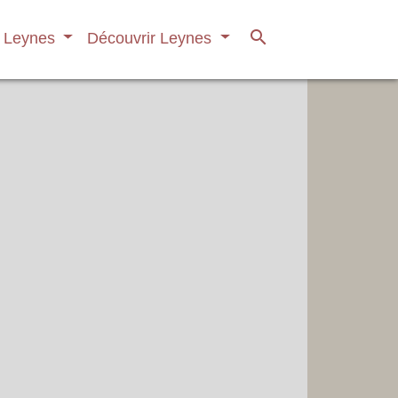
search
à Leynes
Découvrir Leynes