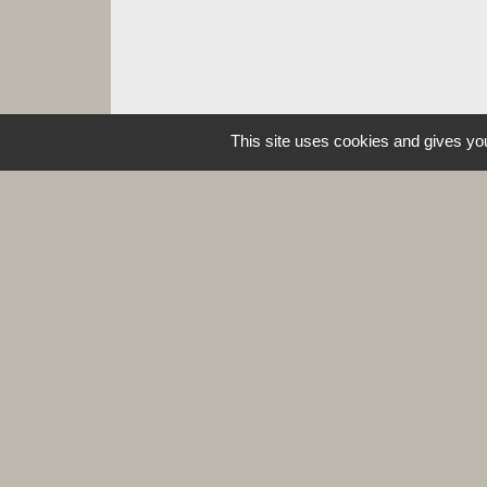
This site uses cookies and gives you
Contacts
Commune de Leynes
Place de la Mairie
71570 Leynes - FRANCE
+33 3 85 35 11 85
Contact par formulaire