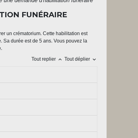
re une demande d'habilitation funéraire
ATION FUNÉRAIRE
er un crématorium. Cette habilitation est
ure. Sa durée est de 5 ans. Vous pouvez la
.
keyboard_arrow_up
keyboard_arrow_down
Tout replier
Tout déplier