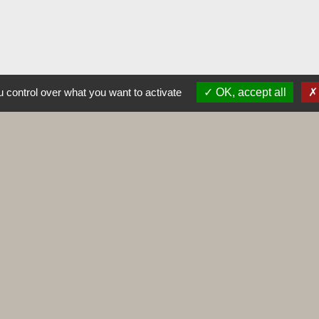
 control over what you want to activate
OK, accept all
Liens
Maconnais Beaujolais Agglomération
Département de Saône et Loire
Conseil régional de Bourgogne Franche-
Comté
Préfecture de Saône et Loire