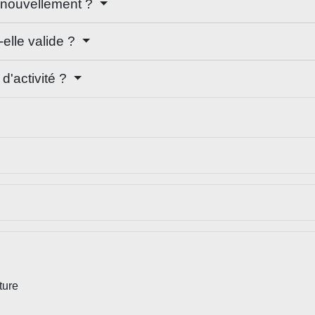
enouvellement ?
-elle valide ?
'activité ?
ture