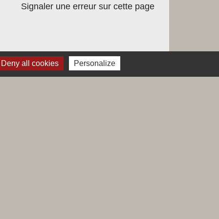
Signaler une erreur sur cette page
Deny all cookies
Personalize
Labels
Natura 2000
Voisins vigilants
Villes et villages fleuris