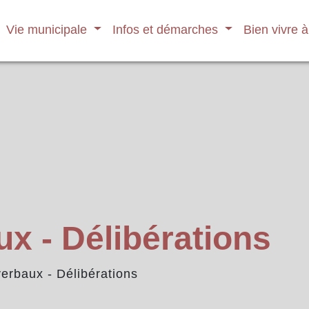
Vie municipale
Infos et démarches
Bien vivre 
x - Délibérations
erbaux - Délibérations