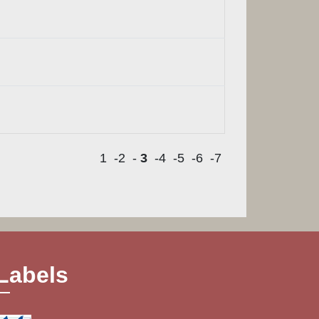
1
-2
-
3
-4
-5
-6
-7
Labels