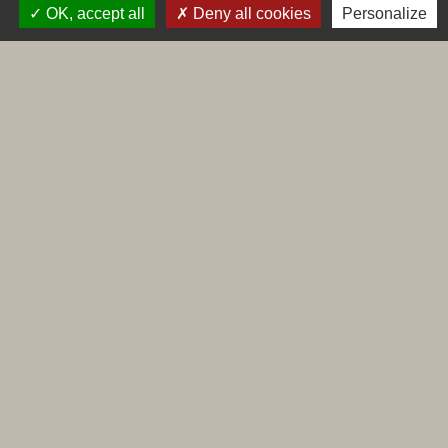
Maconnais Beaujolais Agglomération
OK, accept all
Deny all cookies
Personalize
Département de Saône et Loire
Conseil régional de Bourgogne Franche-Comté
Préfecture de Saône et Loire
Labels
Natura 2000
Voisins vigilants
Villes et villages fleuris
Mentions légales
-
Politique de confidentialité
-
Accessibilité
-
Plan du site
-
Gestion des cookies
Site créé en partenariat avec Réseau des Communes